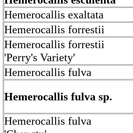
Hemerocallis exaltata
Hemerocallis forrestii
Hemerocallis forrestii
'Perry's Variety'
Hemerocallis fulva
Hemerocallis fulva sp.
Hemerocallis fulva