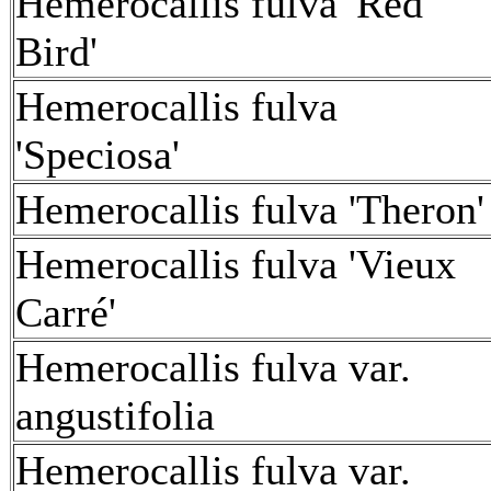
Hemerocallis fulva 'Red
Bird'
Hemerocallis fulva
'Speciosa'
Hemerocallis fulva 'Theron'
Hemerocallis fulva 'Vieux
Carré'
Hemerocallis fulva var.
angustifolia
Hemerocallis fulva var.