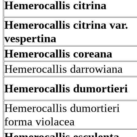
Hemerocallis citrina
Hemerocallis citrina var.
vespertina
Hemerocallis coreana
Hemerocallis darrowiana
Hemerocallis dumortieri
Hemerocallis dumortieri
forma violacea
Hemerocallis esculenta