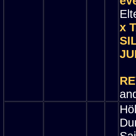
ev
Elt
x 
SI
JU
" 
RE
and
Hö
Du
Sa