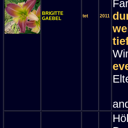
Fa
du
BRIGITTE
tet
2011
GAEBEL
we
ti
Wi
ev
Elt
" 
and
Hö