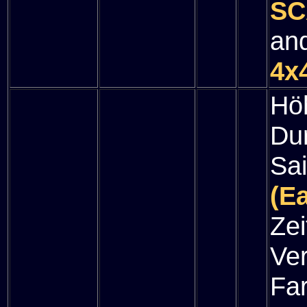
SC
and
4x
Hö
Du
Sa
(E
Zei
Ve
Fa