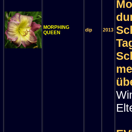
Mo
du
Sc
MORPHING
dip
2013
QUEEN
Ta
Sc
me
üb
Wi
Elt
" 