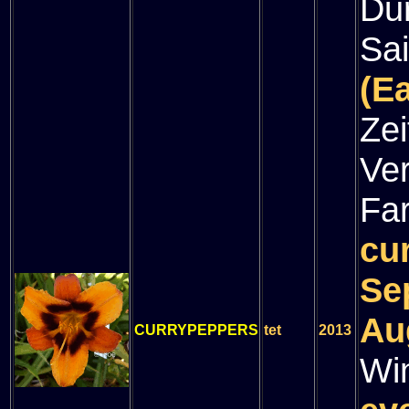
Du
Sa
(E
Zei
Ve
Fa
cu
Se
Au
CURRYPEPPERS
tet
2013
Wi