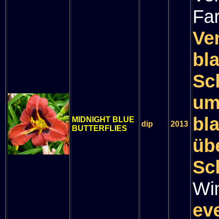
Fa
Ve
bl
Sc
um
bl
MIDNIGHT BLUE
dip
2013
BUTTERFLIES
üb
Sc
Wi
ev