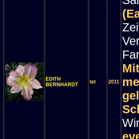
(E
Zei
Ve
Fa
Mit
me
EDITH
tet
2011
BERNHARDT
ge
Sc
Wi
ev