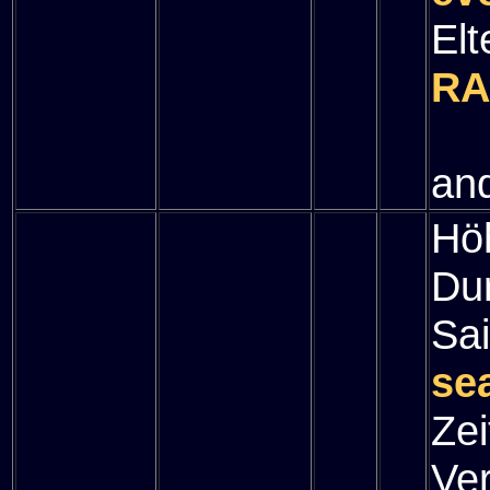
Elt
RA
" 
and
Hö
Du
Sa
se
Zei
Ve