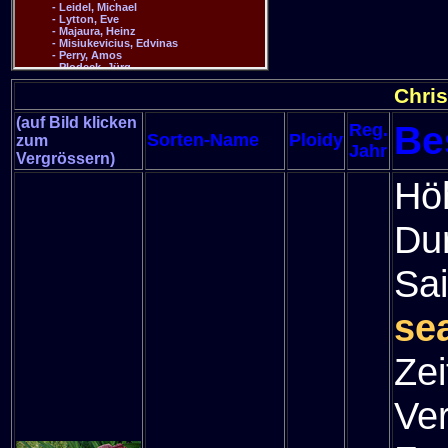
Chri
(auf Bild klicken
Be
Reg.
Sorten-Name
Ploidy
zum
Jahr
Vergrössern)
Hö
Du
Sa
se
Zei
Ve