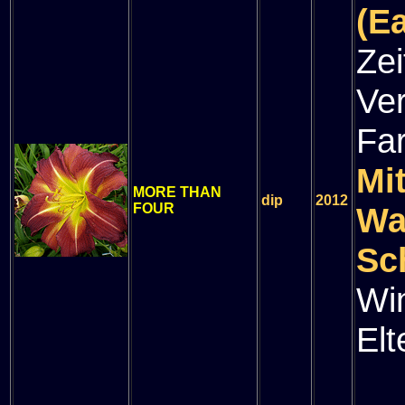
(E
Zei
Ve
Fa
Mi
MORE THAN
dip
2012
FOUR
Wa
Sc
Wi
Elt
" 