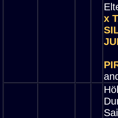
Elt
x 
SI
JU
" 
PI
and
Hö
Du
Sa