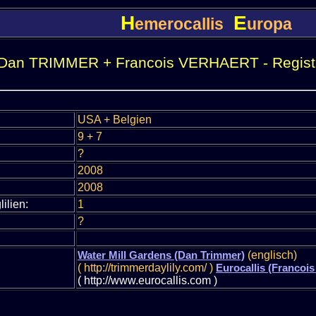
H
E
emerocallis
uropa
Dan TRIMMER + Francois VERHAERT - Registrie
USA + Belgien
9 + 7
?
2008
2008
lilien:
1
?
Water Mill Gardens (Dan Trimmer)
(englisch)
( http://trimmerdaylily.com/ )
Eurocallis (Francois
( http://www.eurocallis.com )