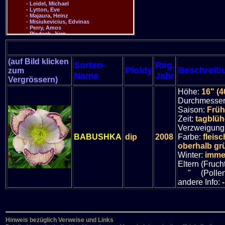
(auf Bild klicken
Sorten-
Reg.
Ploidy
Beschreib
zum
Name
Jahr
Vergrössern)
Höhe:
16" (4
Durchmesse
Saison:
Früh
Zeit:
tagblüh
Verzweigung
BABUSHKA
dip
2008
Farbe:
fleis
oberhalb g
Winter:
imme
Eltern (Fruch
" (Pollen
andere Info:
-
Hinweis bezüglich Verweise und Links