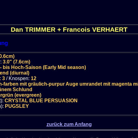
Dan TRIMMER + Francois VERHAERT
ung
0.6cm)
r:
3.0" (7.6cm)
- bis Hoch-Saison (Early Mid season)
end (diurnal)
:
3
/ Knospen:
12
ch-farben mit gräulich-purpur Auge umrandet mit magenta 
rünem Schlund
rgrün (evergreen)
t):
CRYSTAL BLUE PERSUASION
):
PUGSLEY
zurück zum Anfang