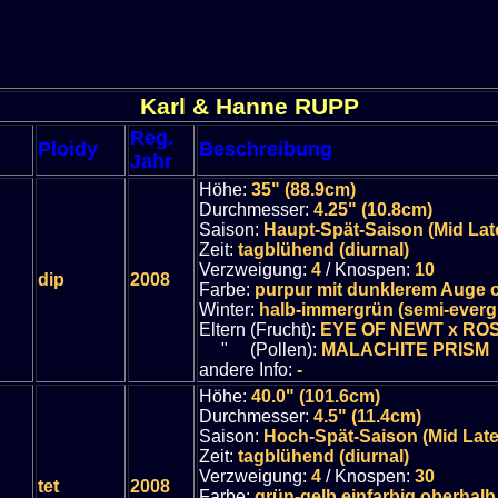
Karl & Hanne RUPP
Reg.
Ploidy
Beschreibung
Jahr
Höhe:
35" (88.9cm)
Durchmesser:
4.25" (10.8cm)
Saison:
Haupt-Spät-Saison (Mid Lat
Zeit:
tagblühend (diurnal)
Verzweigung:
4
/ Knospen:
10
dip
2008
Farbe:
purpur mit dunklerem Auge 
Winter:
halb-immergrün (semi-everg
Eltern (Frucht):
EYE OF NEWT x RO
" (Pollen):
MALACHITE PRISM
andere Info:
-
Höhe:
40.0" (101.6cm)
Durchmesser:
4.5" (11.4cm)
Saison:
Hoch-Spät-Saison (Mid Lat
Zeit:
tagblühend (diurnal)
Verzweigung:
4
/ Knospen:
30
tet
2008
Farbe:
grün-gelb einfarbig oberhal