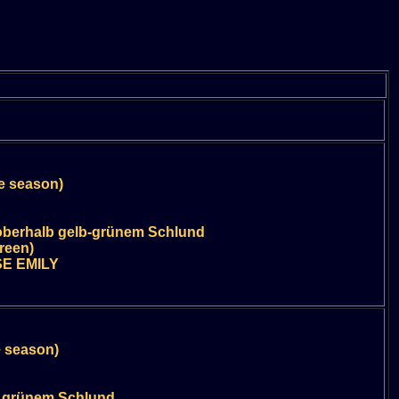
e season)
oberhalb gelb-grünem Schlund
reen)
SE EMILY
e season)
b grünem Schlund