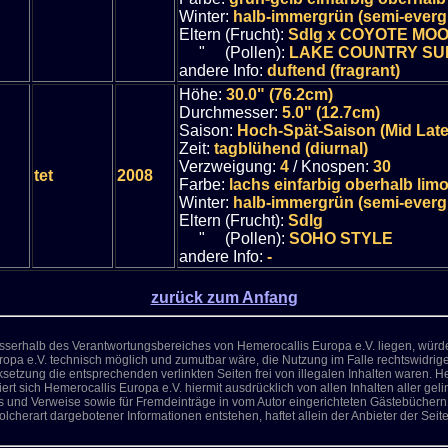
Winter:
halb-immergrün (semi-everg
Eltern (Frucht):
Sdlg x COYOTE MO
" (Pollen):
LAKE COUNTRY SU
andere Info:
duftend (fragrant)
Höhe:
30.0" (76.2cm)
Durchmesser:
5.0" (12.7cm)
Saison:
Hoch-Spät-Saison (Mid Lat
Zeit:
tagblühend (diurnal)
Verzweigung:
4
/ Knospen:
30
tet
2008
Farbe:
lachs einfarbig oberhalb li
Winter:
halb-immergrün (semi-everg
Eltern (Frucht):
Sdlg
" (Pollen):
SOHO STYLE
andere Info:
-
zurück zum Anfang
ausserhalb des Verantwortungsbereiches von Hemerocallis Europa e.V. liegen, würde 
opa e.V. technisch möglich und zumutbar wäre, die Nutzung im Falle rechtswidriger
setzung die entsprechenden verlinkten Seiten frei von illegalen Inhalten waren. Hem
iert sich Hemerocallis Europa e.V. hiermit ausdrücklich von allen Inhalten aller ge
ks und Verweise sowie für Fremdeinträge in vom Autor eingerichteten Gästebüchern, 
herart dargebotener Informationen entstehen, haftet allein der Anbieter der Seite,