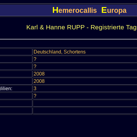
H
E
emerocallis
uropa
Karl & Hanne RUPP - Registrierte Tagl
Deutschland, Schortens
?
?
2008
2008
lilien:
3
?