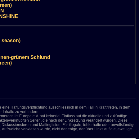
reen)
ON
NSHINE
e season)
monen-grünem Schlund
reen)
eine Haftungsverpflichtung ausschliesslich in dem Fall in Kraft treten, in dem
 Inhalte zu verhindern.
erocallis Europa e.V. hat keinerlei Einfluss auf die aktuelle und zukünftige
linkten/verknüpften Seiten, die nach der Linksetzung verändert wurden. Diese
Diskussionsforen und Mailinglisten. Für illegale, fehlerhafte oder unvollständige
 auf welche verwiesen wurde, nicht derjenige, der über Links auf die jeweilige