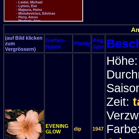
A
(auf Bild klicken
Besc
Sorten-
Reg.
Ploidy
zum
Name
Jahr
Vergrössern)
Höhe
Durch
Saiso
Zeit:
t
Verzw
Farbe
EVENING
dip
1947
GLOW