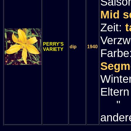
Saiso
Mid s
Zeit:
t
Verzw
PERRY'S
dip
1940
VARIETY
Farbe
Segme
Winte
Eltern
" (P
ander