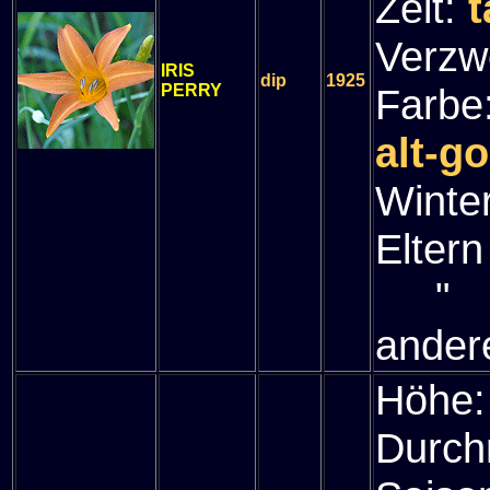
Zeit:
t
Verzw
IRIS
dip
1925
PERRY
Farbe
alt-g
Winte
Eltern
" (P
ander
Höhe
Durch