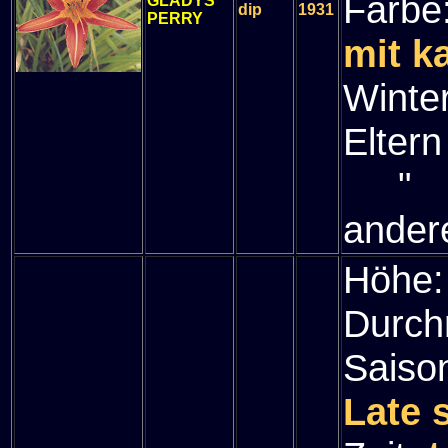
Farbe
GLADYS
dip
1931
PERRY
mit k
Winte
Eltern
" (P
ander
Höhe
Durch
Saiso
Late 