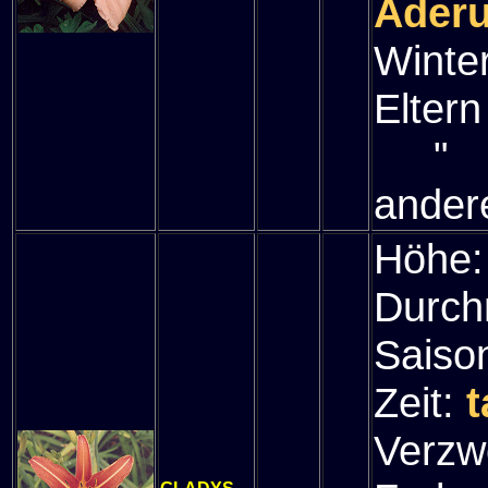
Ader
Winte
Eltern
" (P
ander
Höhe
Durch
Saiso
Zeit:
t
Verzw