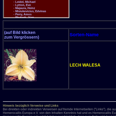
(auf Bild klicken
Sorten-Name
zum Vergrössern)
LECH WALESA
Hinweis bezüglich Verweise und Links
Bei direkten oder indirekten Verweisen auf fremde Internetseiten ("Links"), die 
Hemerocallis Europa e.V. von den Inhalten Kenntnis hat und es Hemerocallis Eur