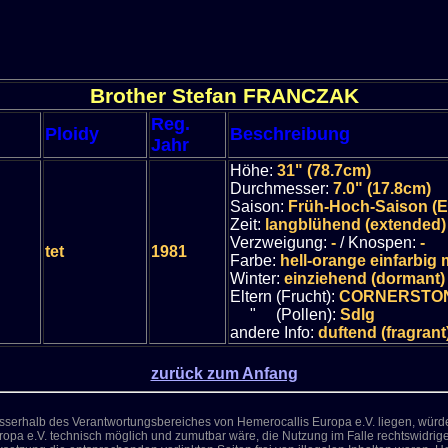
Brother Stefan FRANCZAK
Reg.
Ploidy
Beschreibung
Jahr
Höhe:
31" (78.7cm)
Durchmesser:
7.0" (17.8cm)
Saison:
Früh-Hoch-Saison (E
Zeit:
langblühend (extended)
Verzweigung:
-
/ Knospen:
-
tet
1981
Farbe:
hell-orange einfarbig
Winter:
einziehend (dormant)
Eltern (Frucht):
CORNERSTO
" (Pollen):
Sdlg
andere Info:
duftend (fragrant
zurück zum Anfang
ausserhalb des Verantwortungsbereiches von Hemerocallis Europa e.V. liegen, würde 
opa e.V. technisch möglich und zumutbar wäre, die Nutzung im Falle rechtswidriger