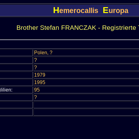
H
E
emerocallis
uropa
Brother Stefan FRANCZAK - Registrierte T
Polen, ?
?
?
1979
1995
lilien:
95
?